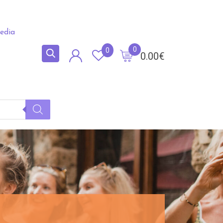
edia
0
0
0.00
€