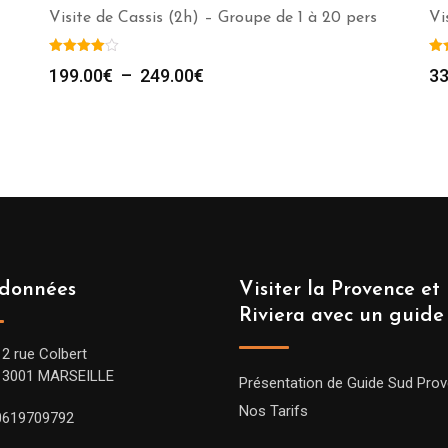
Visite de Cassis (2h) – Groupe de 1 à 20 pers
Vi
Plage
199.00
€
–
249.00
€
33
de
prix :
199.00€
à
249.00€
données
Visiter la Provence et 
Riviera avec un guide
12 rue Colbert
13001 MARSEILLE
Présentation de Guide Sud Pro
Nos Tarifs
0619709792