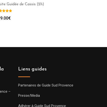
site Guidée de Cassis (2h)
9.00
€
la
Liens guides
Partenaires de Guide Sud Provence
vence –
Presse/Media
Adhérer à Guide Sud Provence