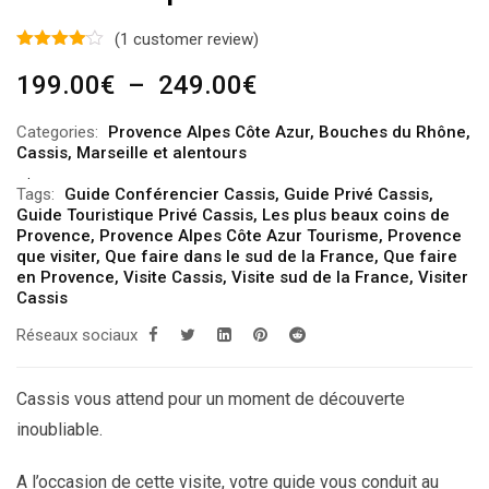
(
1
customer review)
Plage
199.00
€
–
249.00
€
de
Categories:
Provence Alpes Côte Azur
,
Bouches du Rhône
,
prix :
Cassis
,
Marseille et alentours
199.00€
Tags:
Guide Conférencier Cassis
,
Guide Privé Cassis
,
à
Guide Touristique Privé Cassis
,
Les plus beaux coins de
249.00€
Provence
,
Provence Alpes Côte Azur Tourisme
,
Provence
que visiter
,
Que faire dans le sud de la France
,
Que faire
en Provence
,
Visite Cassis
,
Visite sud de la France
,
Visiter
Cassis
Réseaux sociaux
Cassis vous attend pour un moment de découverte
inoubliable.
A l’occasion de cette visite, votre guide vous conduit au