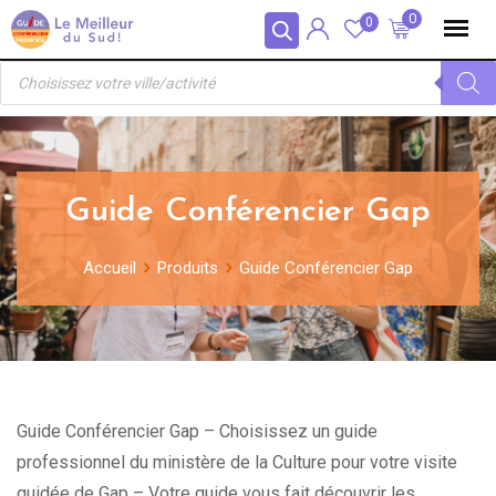
Skip
Panneau de gestion des cookies
0
0
to
Recherche
content
de
produits
Guide Conférencier Gap
Accueil
Produits
Guide Conférencier Gap
Guide Conférencier Gap – Choisissez un guide
professionnel du ministère de la Culture pour votre visite
guidée de Gap – Votre guide vous fait découvrir les