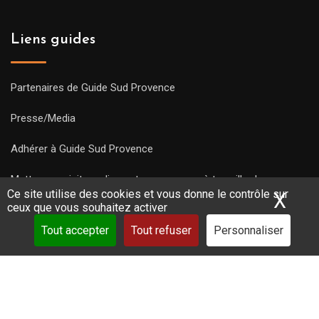
Liens guides
Partenaires de Guide Sud Provence
Presse/Media
Adhérer à Guide Sud Provence
Mettre une visite en ligne et commencez à travailler !
Ce site utilise des cookies et vous donne le contrôle sur
X
Mas
ceux que vous souhaitez activer
Tout accepter
Tout refuser
Personnaliser
Copyright Guides 2021. Tous droits réservés.
Développement
web sur mesure
par iSoluce