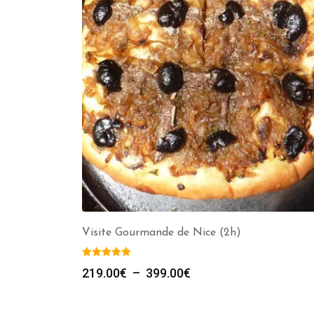
Visite Gourmande de Nice (2h)
Plage
219.00
€
–
399.00
€
de
prix :