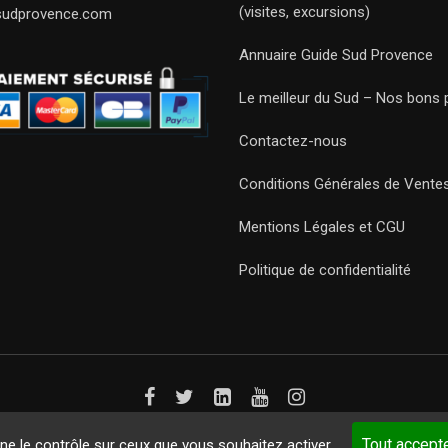
(visites, excursions)
sudprovence.com
Annuaire Guide Sud Provence
Le meilleur du Sud – Nos bons 
Contactez-nous
Conditions Générales de Vente
Mentions Légales et CGU
Politique de confidentialité
Guides 2021. Tous droits réservés.
Développement web sur mesure
p
Tout accept
nne le contrôle sur ceux que vous souhaitez activer