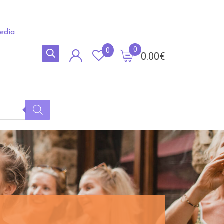
edia
0
0
0.00
€