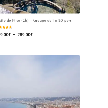
site de Nice (2h) – Groupe de 1 à 20 pers
Plage
9.00
€
–
289.00
€
de
prix :
259.00€
à
289.00€