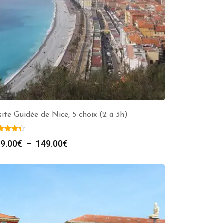
site Guidée de Nice, 5 choix (2 à 3h)
Plage
9.00
€
–
149.00
€
de
prix :
119.00€
à
149.00€