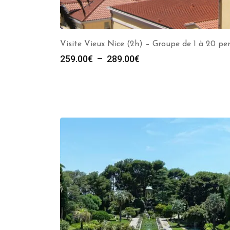
Visite Vieux Nice (2h) – Groupe de 1 à 20 pe
Plage
259.00
€
–
289.00
€
de
prix :
259.00€
à
289.00€