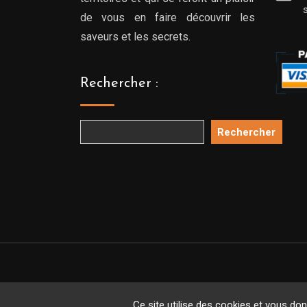
de vous en faire découvrir les
saveurs et les secrets.
Rechercher :
Rechercher
Copyright 
Ce site utilise des cookies et vous do