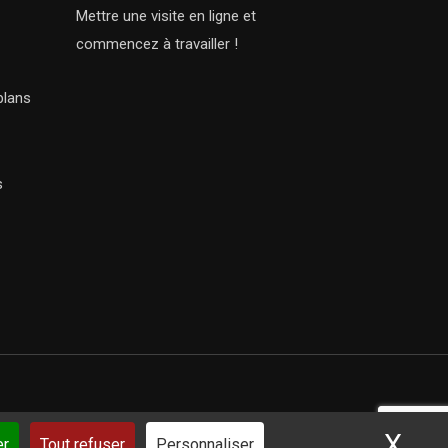
Mettre une visite en ligne et
commencez à travailler !
plans
s
X
Mas
ar iSoluce
er
Tout refuser
Personnaliser