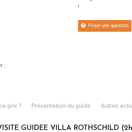
!
Poser une question
r :
ce prix ?
Présentation du guide
Autres acti
VISITE GUIDEE VILLA ROTHSCHILD (2h