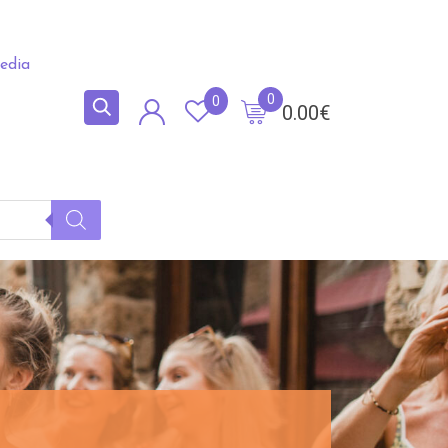
edia
0
0
0.00
€