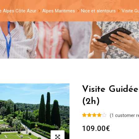
e Alpes Côte Azur
Alpes Maritimes
Nice et alentours
Visite Gu
Visite Guidée
(2h)
(
1
customer r
109.00
€