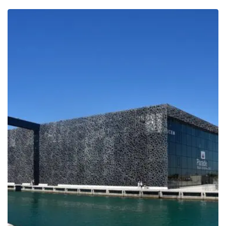
prix :
229.00€
à
419.00€