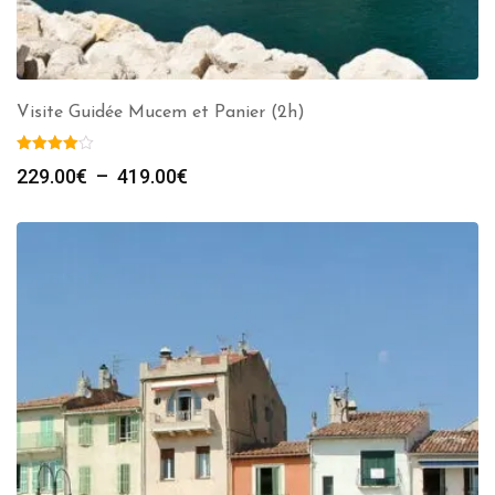
Visite Guidée Mucem et Panier (2h)
Plage
229.00
€
–
419.00
€
de
prix :
229.00€
à
419.00€