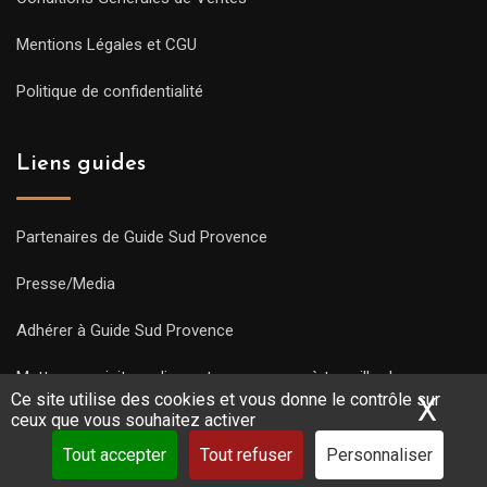
Mentions Légales et CGU
Politique de confidentialité
Liens guides
Partenaires de Guide Sud Provence
Presse/Media
Adhérer à Guide Sud Provence
Mettre une visite en ligne et commencez à travailler !
Ce site utilise des cookies et vous donne le contrôle sur
X
Mas
ceux que vous souhaitez activer
Tout accepter
Tout refuser
Personnaliser