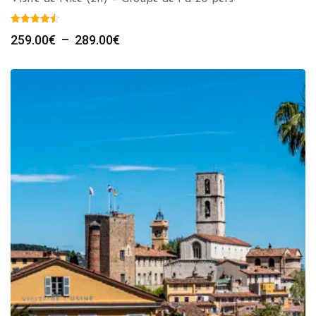
Plage
259.00
€
–
289.00
€
de
prix :
259.00€
à
289.00€