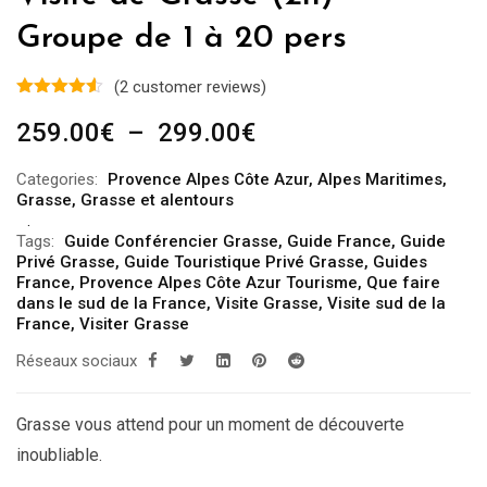
Groupe de 1 à 20 pers
(
2
customer reviews)
Plage
259.00
€
–
299.00
€
de
Categories:
Provence Alpes Côte Azur
,
Alpes Maritimes
,
prix :
Grasse
,
Grasse et alentours
259.00€
Tags:
Guide Conférencier Grasse
,
Guide France
,
Guide
à
Privé Grasse
,
Guide Touristique Privé Grasse
,
Guides
299.00€
France
,
Provence Alpes Côte Azur Tourisme
,
Que faire
dans le sud de la France
,
Visite Grasse
,
Visite sud de la
France
,
Visiter Grasse
Réseaux sociaux
Grasse vous attend pour un moment de découverte
inoubliable.