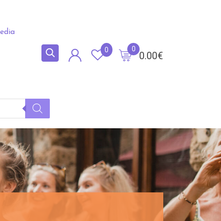
edia
0
0
0.00
€