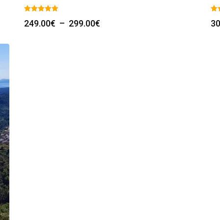
Plage
249.00
€
–
299.00
€
30
de
prix :
249.00€
à
299.00€