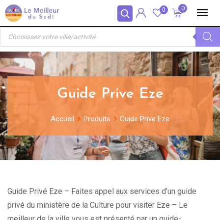
Skip
Panneau de gestion des cookies
0
0
to
Recherche
content
de
produits
Guide Prive Eze
Accueil
Produits
Guide Prive Eze
Guide Privé Eze – Faites appel aux services d’un guide
privé du ministère de la Culture pour visiter Eze – Le
meilleur de la ville vous est présenté par un guide-