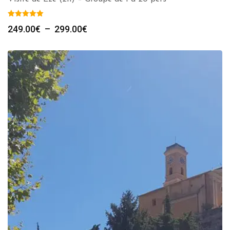
Plage
249.00
€
–
299.00
€
de
prix :
249.00€
à
299.00€