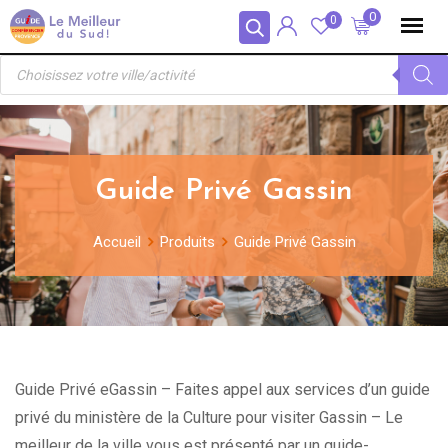
Skip
Panneau de gestion des cookies
0
0
to
Recherche
content
de
produits
Guide Privé Gassin
Accueil
Produits
Guide Privé Gassin
Guide Privé eGassin – Faites appel aux services d’un guide
privé du ministère de la Culture pour visiter Gassin – Le
meilleur de la ville vous est présenté par un guide-