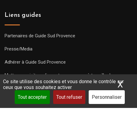
Liens guides
Partenaires de Guide Sud Provence
Presse/Media
Adhérer à Guide Sud Provence
Mettre une visite en ligne et commencez à travailler !
Ce site utilise des cookies et vous donne le contrôle sur
X
Mas
ceux que vous souhaitez activer
Tout accepter
Tout refuser
Personnaliser
Copyright Guides 2021. Tous droits réservés.
Développement
web sur mesure
par iSoluce