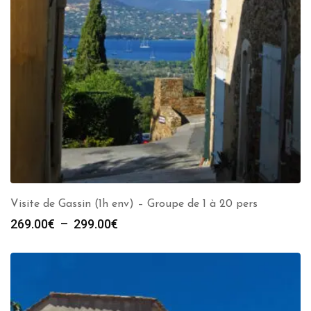
Visite de Gassin (1h env) – Groupe de 1 à 20 pers
Plage
269.00
€
–
299.00
€
de
prix :
269.00€
à
299.00€