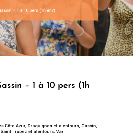
Gassin – 1 à 10 pers (1h env)
assin – 1 à 10 pers (1h
es Côte Azur
,
Draguignan et alentours
,
Gassin
,
,
Saint Tropez et alentours
,
Var