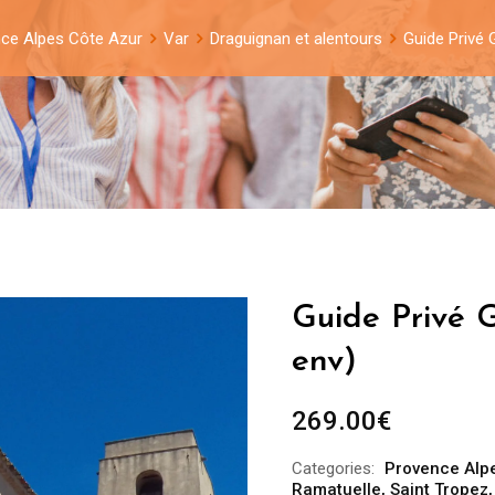
ce Alpes Côte Azur
Var
Draguignan et alentours
Guide Privé 
Guide Privé G
env)
269.00
€
Categories:
Provence Alp
Ramatuelle
,
Saint Tropez