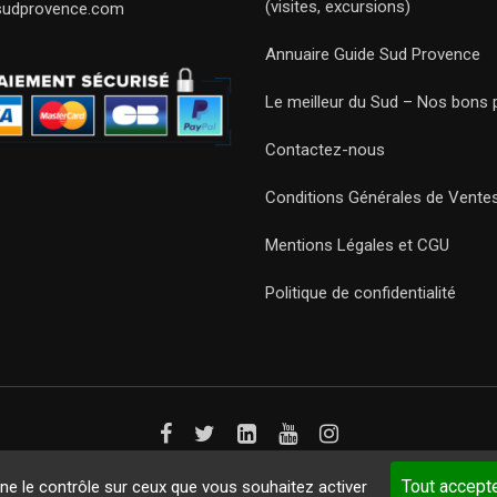
(visites, excursions)
sudprovence.com
Annuaire Guide Sud Provence
Le meilleur du Sud – Nos bons 
Contactez-nous
Conditions Générales de Vente
Mentions Légales et CGU
Politique de confidentialité
Guides 2021. Tous droits réservés.
Développement web sur mesure
p
Tout accept
nne le contrôle sur ceux que vous souhaitez activer