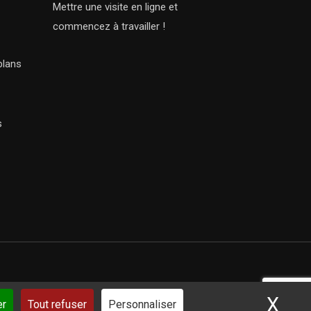
Mettre une visite en ligne et
commencez à travailler !
plans
s
X
Mas
ar iSoluce
er
Tout refuser
Personnaliser