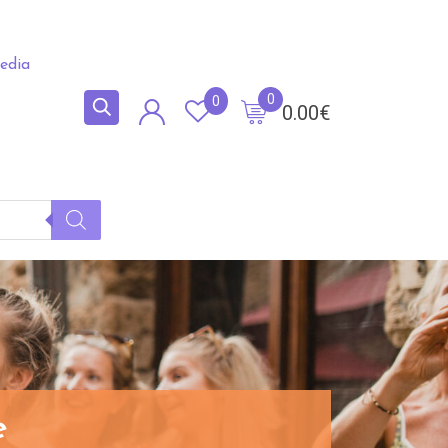
edia
0
0
0.00
€
e