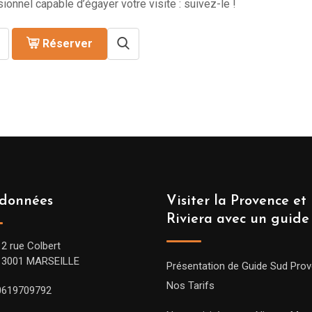
ionnel capable d’égayer votre visite : suivez-le !
Réserver
données
Visiter la Provence et 
Riviera avec un guide
12 rue Colbert
13001 MARSEILLE
Présentation de Guide Sud Pro
Nos Tarifs
0619709792