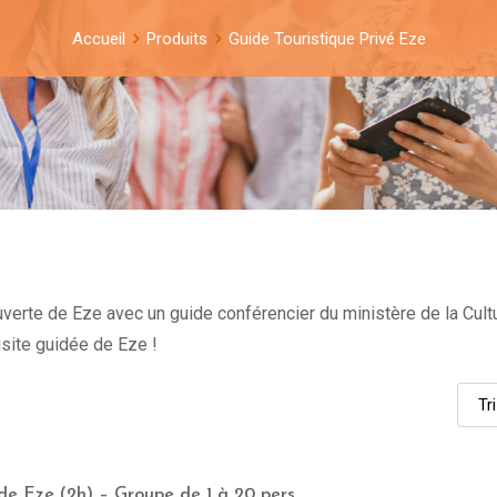
Accueil
Produits
Guide Touristique Privé Eze
uverte de Eze avec un guide conférencier du ministère de la Cul
visite guidée de Eze !
 de Eze (2h) – Groupe de 1 à 20 pers