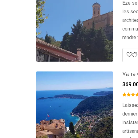
Eze se 
les sec
archite
commune
rendre 
Visite
369.0
Laissez
dernier
insista
artisan