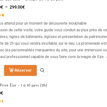
Plage
0
€
–
299.00
€
de
prix :
249.00€
us attend pour un moment de découverte inoubliable.
à
asion de cette visite, votre guide vous conduit au plus près de ce 
299.00€
res, lignes de bâtiments, églises et présentation du patrimoi
e de 2h qui vous rendra incollable sur le lieu. La promenade es
vec les personnalités marquantes du site, pour une immersion cult
seul professionnel capable de vous faire vivre la magie de Eze : 
Réserver
Privé Eze – 1 à 10 pers (2h)
0
€