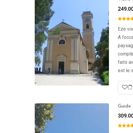
249.0
Eze vo
A l’occ
paysagè
complèt
faits a
est le 
Guide 
309.0