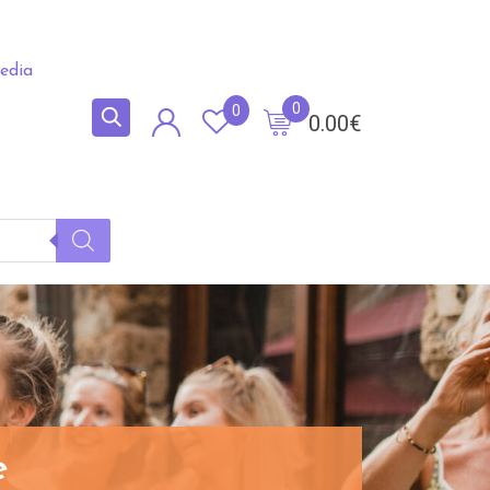
edia
0
0
0.00
€
e