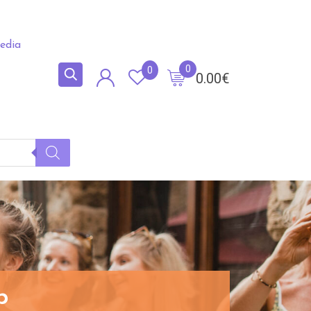
edia
0
0
0.00
€
p