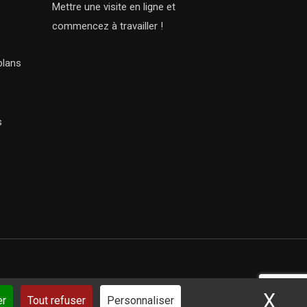
Mettre une visite en ligne et
commencez à travailler !
plans
s
X
Mas
ar iSoluce
er
Tout refuser
Personnaliser