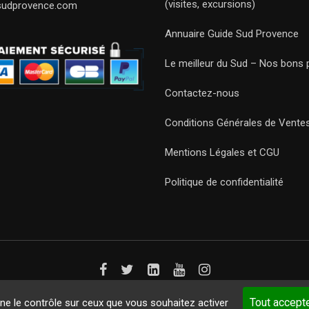
(visites, excursions)
sudprovence.com
Annuaire Guide Sud Provence
Le meilleur du Sud – Nos bons 
Contactez-nous
Conditions Générales de Vente
Mentions Légales et CGU
Politique de confidentialité
Guides 2021. Tous droits réservés.
Développement web sur mesure
p
Tout accept
nne le contrôle sur ceux que vous souhaitez activer