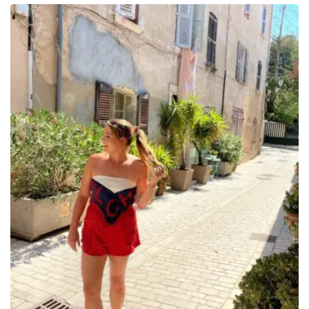
prix :
269.00€
à
329.00€