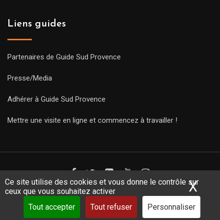
Liens guides
Partenaires de Guide Sud Provence
Presse/Media
Adhérer à Guide Sud Provence
Mettre une visite en ligne et commencez à travailler !
Ce site utilise des cookies et vous donne le contrôle sur
X
Mas
ceux que vous souhaitez activer
Copyright Guides 2021. Tous droits réservés.
Développement
web sur mesure
par iSoluce
Tout accepter
Tout refuser
Personnaliser