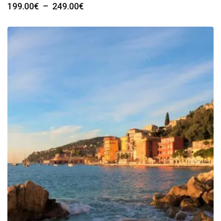
Plage
199.00
€
–
249.00
€
de
prix :
199.00€
à
249.00€