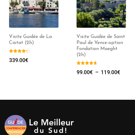
Visite Guidée de La
Visite Guidée de Saint
Ciotat (2h)
Paul de Vence-option
Fondation Maeght
(2h)
339.00
€
Plage
99.00
€
–
119.00
€
de
prix :
99.00
à
119.0