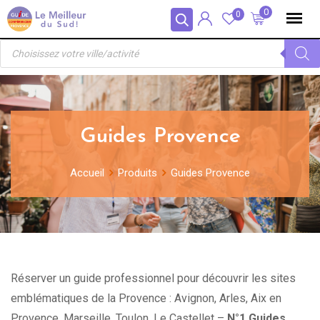
Skip
Panneau de gestion des cookies
0
0
to
Recherche
content
de
produits
Guides Provence
Accueil
Produits
Guides Provence
Réserver un guide professionnel pour découvrir les sites
emblématiques de la Provence : Avignon, Arles, Aix en
Provence, Marseille, Toulon, Le Castellet –
N°1 Guides