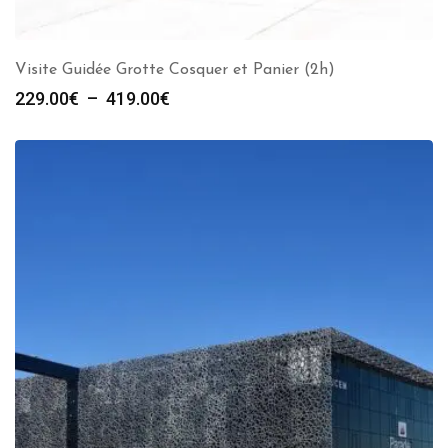
Visite Guidée Grotte Cosquer et Panier (2h)
Plage
229.00
€
–
419.00
€
de
prix :
229.00€
à
419.00€