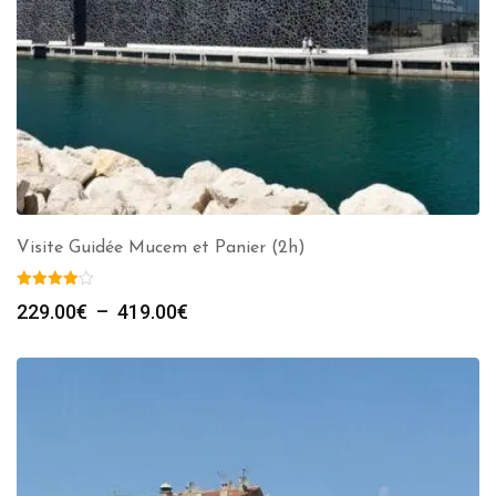
Visite Guidée Mucem et Panier (2h)
Plage
229.00
€
–
419.00
€
de
prix :
229.00€
à
419.00€