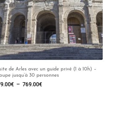
site de Arles avec un guide privé (1 à 10h) –
oupe jusqu’à 30 personnes
Plage
9.00
€
–
769.00
€
de
prix :
279.00€
à
769.00€