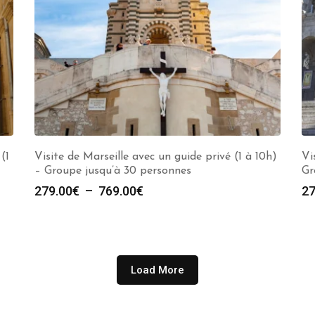
(1
Visite de Marseille avec un guide privé (1 à 10h)
Vi
– Groupe jusqu’à 30 personnes
Gr
Plage
279.00
€
–
769.00
€
27
de
prix :
279.00€
à
Load More
769.00€