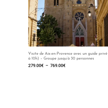
Visite de Aix-en-Provence avec un guide privé 
à 10h) – Groupe jusqu’à 30 personnes
Plage
279.00
€
–
769.00
€
de
prix :
279.00€
à
769.00€