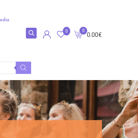
edia
0
0
0.00
€