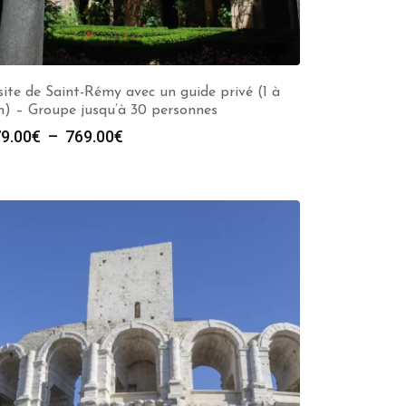
site de Saint-Rémy avec un guide privé (1 à
h) – Groupe jusqu’à 30 personnes
Plage
9.00
€
–
769.00
€
de
prix :
279.00€
à
769.00€