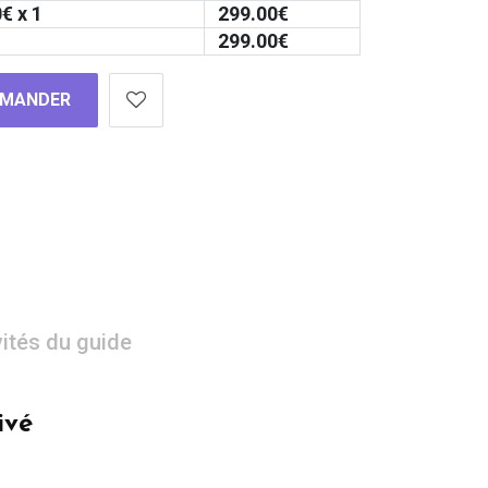
0
€ x 1
299.00
€
299.00
€
MANDER
vités du guide
ivé