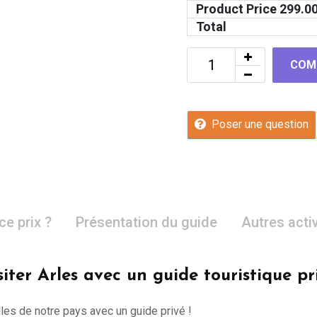
Product Price
299.0
Total
COM
Poser une question
ce prix ?
Présentation du guide
Autres acti
siter Arles avec un guide touristique pr
lles de notre pays avec un guide privé !