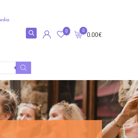
edia
0
0
0.00
€