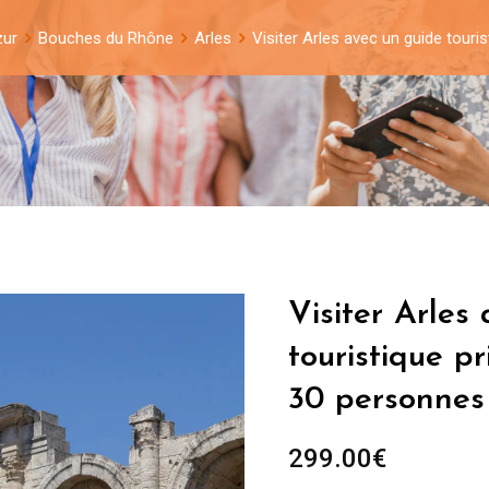
zur
Bouches du Rhône
Arles
Visiter Arles avec un guide touri
Visiter Arles
touristique p
30 personnes
299.00
€