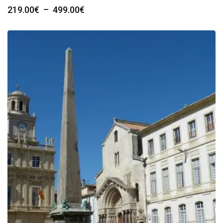
Plage
219.00
€
–
499.00
€
de
prix :
219.00€
à
499.00€