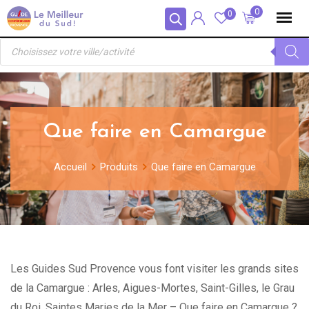
Skip
Panneau de gestion des cookies
0
0
to
Recherche
content
de
produits
Que faire en Camargue
Accueil
Produits
Que faire en Camargue
Les Guides Sud Provence vous font visiter les grands sites
de la Camargue : Arles, Aigues-Mortes, Saint-Gilles, le Grau
du Roi, Saintes Maries de la Mer – Que faire en Camargue ?