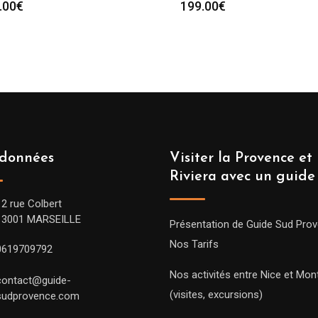
.00
€
199.00
€
données
Visiter la Provence et 
Riviera avec un guide
12 rue Colbert
13001 MARSEILLE
Présentation de Guide Sud Pro
Nos Tarifs
0619709792
Nos activités entre Nice et Mont
contact@guide-
(visites, excursions)
sudprovence.com