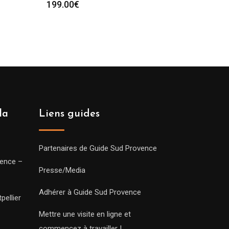
199.00
€
la
Liens guides
Partenaires de Guide Sud Provence
vence –
Presse/Media
Adhérer à Guide Sud Provence
pellier
Mettre une visite en ligne et
commencez à travailler !