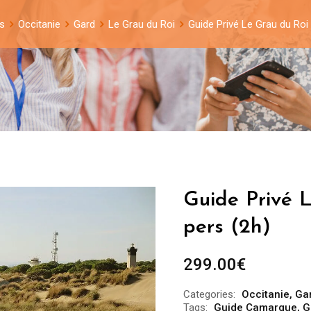
s
Occitanie
Gard
Le Grau du Roi
Guide Privé Le Grau du Roi 
Guide Privé L
pers (2h)
299.00
€
Categories:
Occitanie
,
Ga
Tags:
Guide Camargue
,
G