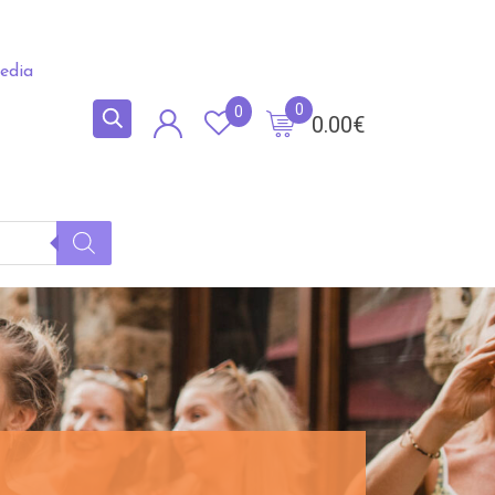
edia
0
0
0.00
€