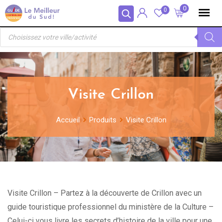
Skip
Panneau de gestion des cookies
0
0
to
Recherche
content
de
produits
Visite Crillon
Accueil
Produits
Visite Crillon
Visite Crillon – Partez à la découverte de Crillon avec un
guide touristique professionnel du ministère de la Culture –
Celui-ci vous livre les secrets d’histoire de la ville pour une