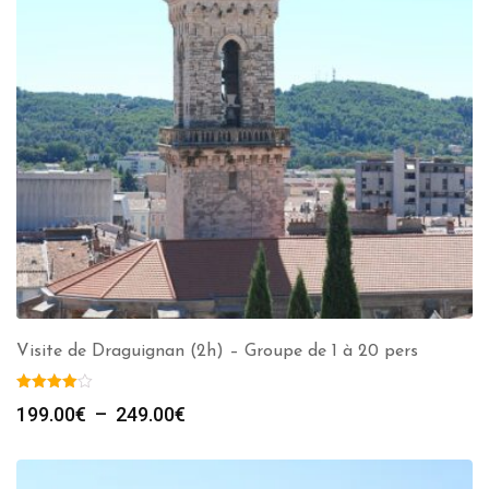
Visite de Draguignan (2h) – Groupe de 1 à 20 pers
Plage
199.00
€
–
249.00
€
de
prix :
199.00€