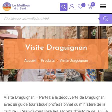
Skip
Panneau de gestion des cookies
0
0
to
Recherche
content
de
produits
Visite Draguignan
Accueil
Produits
Visite Draguignan
Visite Draguignan – Partez à la découverte de Draguignan
avec un guide touristique professionnel du ministère de la
Culture – Celui-ci vous livre les secrets d’histoire de la ville