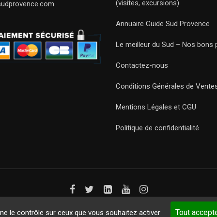
(visites, excursions)
sudprovence.com
Annuaire Guide Sud Provence
Le meilleur du Sud – Nos bons 
Contactez-nous
Conditions Générales de Vente
Mentions Légales et CGU
Politique de confidentialité
Guides 2021. Tous droits réservés.
Développement web sur mesure
p
Tout accept
nne le contrôle sur ceux que vous souhaitez activer