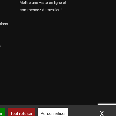
Mettre une visite en ligne et
commencez à travailler !
plans
s
X
Mas
ar iSoluce
er
Tout refuser
Personnaliser