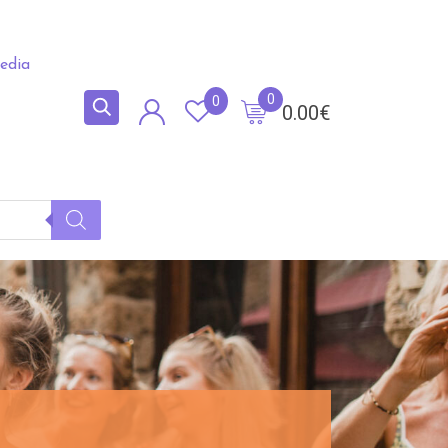
edia
0
0
0.00
€