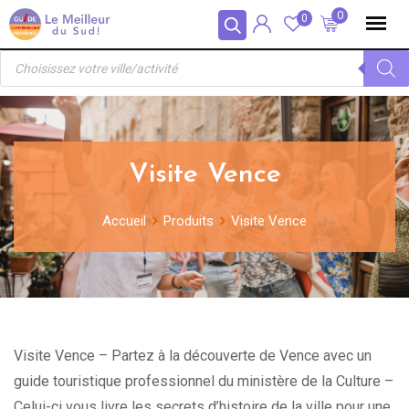
Skip
Panneau de gestion des cookies
0
0
to
Recherche
content
de
produits
Visite Vence
Accueil
Produits
Visite Vence
Visite Vence – Partez à la découverte de Vence avec un
guide touristique professionnel du ministère de la Culture –
Celui-ci vous livre les secrets d’histoire de la ville pour une