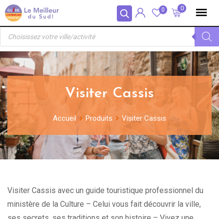
Skip
Panneau de gestion des cookies
0
0
to
Recherche
content
de
produits
Visiter Cassis
Accueil
Produits
Visiter Cassis
Visiter Cassis avec un guide touristique professionnel du
ministère de la Culture – Celui vous fait découvrir la ville,
ses secrets, ses traditions et son histoire – Vivez une