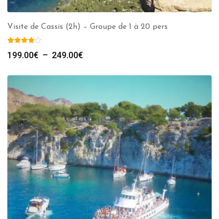
Visite de Cassis (2h) – Groupe de 1 à 20 pers
Plage
199.00
€
–
249.00
€
de
prix :
199.00€
à
249.00€