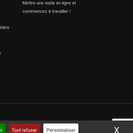
Mettre une visite en ligne et
commencez à travailler !
plans
s
X
Mas
ar iSoluce
er
Tout refuser
Personnaliser