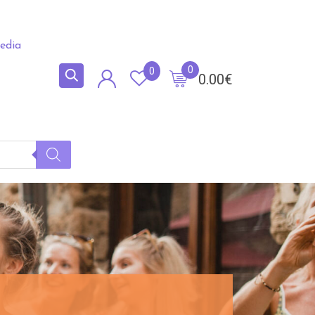
edia
0
0
0.00
€