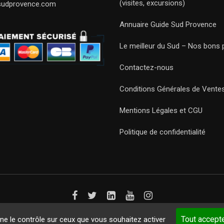
(visites, excursions)
sudprovence.com
Annuaire Guide Sud Provence
Le meilleur du Sud – Nos bons 
Contactez-nous
Conditions Générales de Vente
Mentions Légales et CGU
Politique de confidentialité
Guides 2021. Tous droits réservés.
Développement web sur mesure
p
Tout accept
nne le contrôle sur ceux que vous souhaitez activer