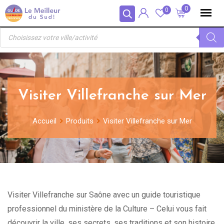
Skip
Panneau de gestion des cookies
0
0
to
Recherche
content
de
produits
Visiter Villefranche sur Mer
Accueil
Produits
Visiter Villefranche sur Mer
Visiter Villefranche sur Saône avec un guide touristique
professionnel du ministère de la Culture – Celui vous fait
découvrir la ville, ses secrets, ses traditions et son histoire