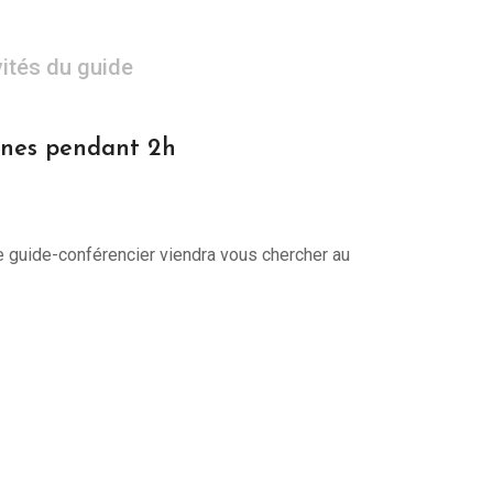
vités du guide
onnes pendant 2h
re guide-conférencier viendra vous chercher au