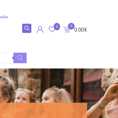
edia
0
0
0.00
€