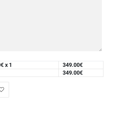
0
€ x 1
349.00
€
349.00
€