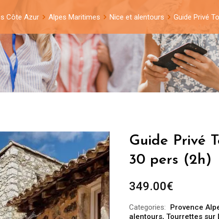
es Côte Azur
Alpes Maritimes
Nice et alentours
Guide Privé To
Guide Privé T
30 pers (2h)
349.00
€
Categories:
Provence Alp
alentours
,
Tourrettes sur