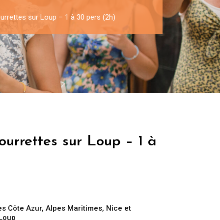
urrettes sur Loup – 1 à 30 pers (2h)
ourrettes sur Loup – 1 à
es Côte Azur
,
Alpes Maritimes
,
Nice et
 Loup