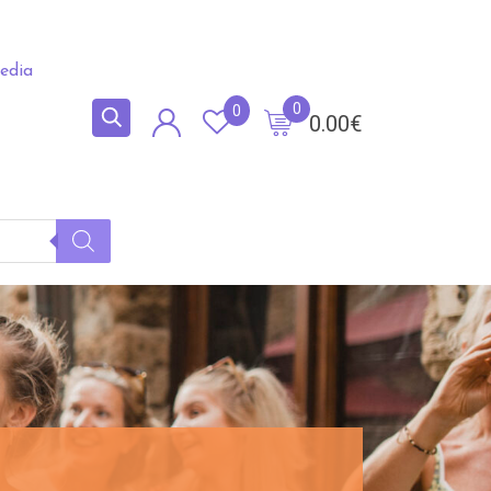
edia
0
0
0.00
€