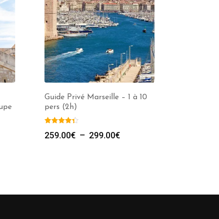
Guide Privé Marseille – 1 à 10
oupe
pers (2h)
e
Plage
259.00
€
–
299.00
€
de
prix :
00€
259.00€
à
00€
299.00€