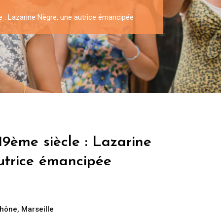
e : Lazarine Nègre, une autrice émancipée
19ème siècle : Lazarine
utrice émancipée
Rhône
,
Marseille