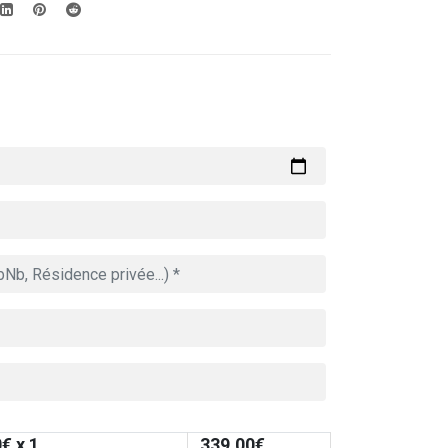
0
€ x 1
339.00
€