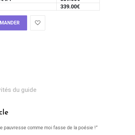
339.00
€
MANDER
vités du guide
cle
une pauvresse comme moi fasse de la poésie !”