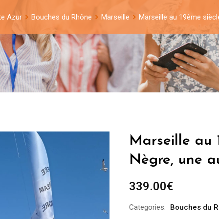
te Azur
Bouches du Rhône
Marseille
Marseille au 19ème siècl
Marseille au 
Nègre, une a
339.00
€
Categories:
Bouches du 