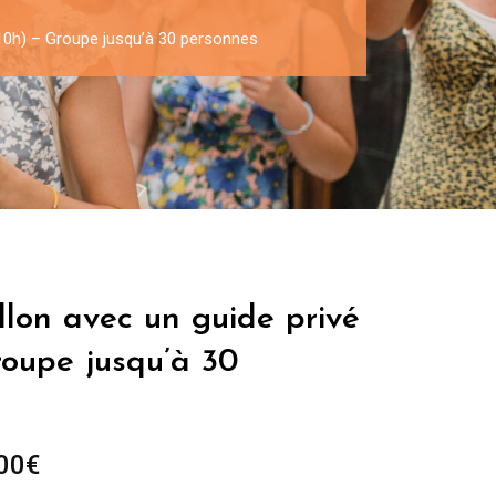
à 10h) – Groupe jusqu’à 30 personnes
llon avec un guide privé
roupe jusqu’à 30
Plage
00
€
de