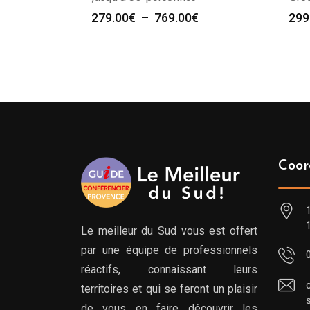
Plage
279.00
€
–
769.00
€
299
de
prix :
279.00€
à
769.00€
Coor
Le meilleur du Sud vous est offert
par une équipe de professionnels
réactifs, connaissant leurs
territoires et qui se feront un plaisir
de vous en faire découvrir les