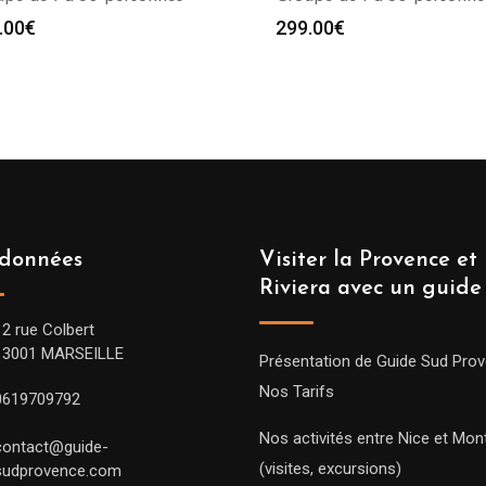
.00
€
299.00
€
données
Visiter la Provence et 
Riviera avec un guide
12 rue Colbert
13001 MARSEILLE
Présentation de Guide Sud Pro
Nos Tarifs
0619709792
Nos activités entre Nice et Mont
contact@guide-
(visites, excursions)
sudprovence.com