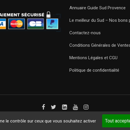
Annuaire Guide Sud Provence
Le meilleur du Sud – Nos bons 
Contactez-nous
Conditions Générales de Vente
Mentions Légales et CGU
Politique de confidentialité
Guides 2021. Tous droits réservés.
Développement web sur mesure
p
Tout accept
nne le contrôle sur ceux que vous souhaitez activer