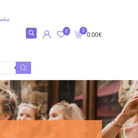
edia
0
0
0.00
€