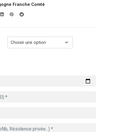
gogne Franche Comté
prix :
279.00€
à
769.00€