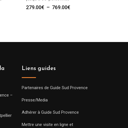
Plage
279.00
€
–
769.00
€
de
prix :
279.00€
à
769.00€
la
Liens guides
Partenaires de Guide Sud Provence
vence –
Presse/Media
Adhérer à Guide Sud Provence
pellier
Mettre une visite en ligne et