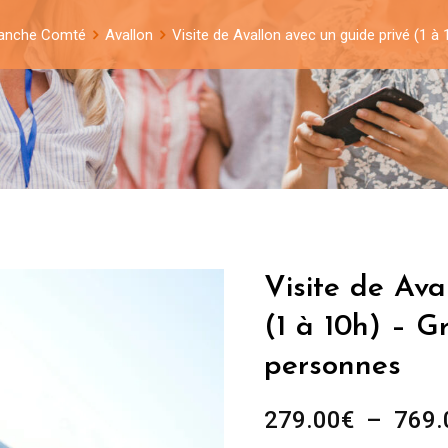
ranche Comté
Avallon
Visite de Avallon avec un guide privé (1 
Visite de Ava
(1 à 10h) – G
personnes
279.00
€
–
769.