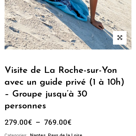
Visite de La Roche-sur-Yon
avec un guide privé (1 à 10h)
– Groupe jusqu’à 30
personnes
Plage
279.00
€
–
769.00
€
de
Categories:
Nantes
,
Pays de la Loire