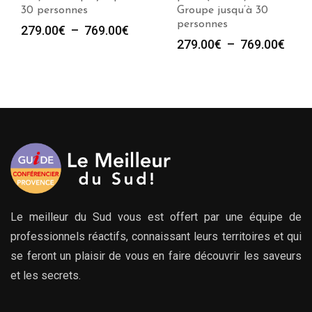
30 personnes
Groupe jusqu’à 30
personnes
Plage
279.00
€
–
769.00
€
Plag
279.00
€
–
769.00
€
de
de
prix :
prix :
279.00€
279.
à
à
769.00€
769.
Le meilleur du Sud vous est offert par une équipe de
professionnels réactifs, connaissant leurs territoires et qui
se feront un plaisir de vous en faire découvrir les saveurs
et les secrets.