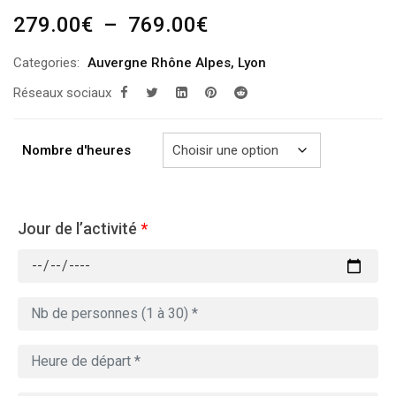
Plage
279.00
€
–
769.00
€
de
Categories:
Auvergne Rhône Alpes
,
Lyon
prix :
Réseaux sociaux
279.00€
à
769.00€
Nombre d'heures
Jour de l’activité
*