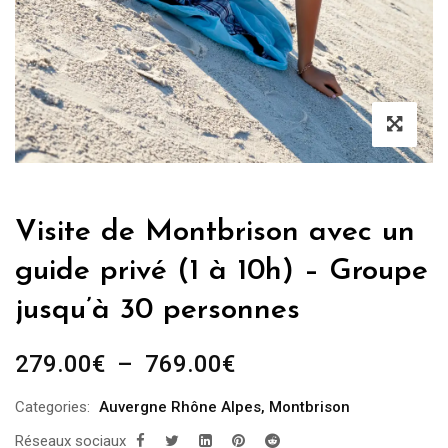
Visite de Montbrison avec un
guide privé (1 à 10h) – Groupe
jusqu’à 30 personnes
Plage
279.00
€
–
769.00
€
de
Categories:
Auvergne Rhône Alpes
,
Montbrison
prix :
Réseaux sociaux
279.00€