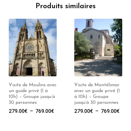
Produits similaires
Visite de Moulins avec
Visite de Montélimar
un guide privé (1 à
avec un guide privé (1
10h) – Groupe jusqu’à
à 10h) – Groupe
30 personnes
jusqu’à 30 personnes
Plage
Plag
279.00
€
–
769.00
€
279.00
€
–
769.00
€
de
de
prix :
prix :
279.00€
279.