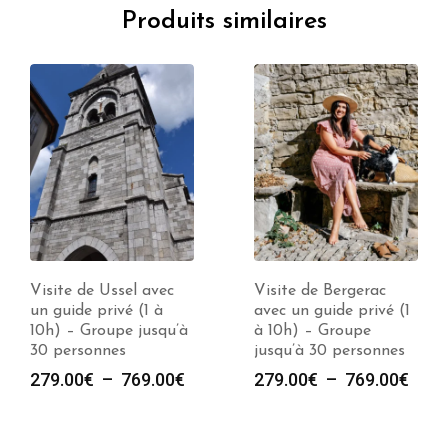
Produits similaires
Visite de Ussel avec
Visite de Bergerac
un guide privé (1 à
avec un guide privé (1
10h) – Groupe jusqu’à
à 10h) – Groupe
30 personnes
jusqu’à 30 personnes
e
Plage
Plag
279.00
€
–
769.00
€
279.00
€
–
769.00
€
de
de
prix :
prix :
00€
279.00€
279.