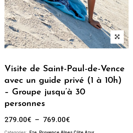
Visite de Saint-Paul-de-Vence
avec un guide privé (1 à 10h)
– Groupe jusqu’à 30
personnes
Plage
279.00
€
–
769.00
€
de
Categories:
Eze
,
Provence Alpes Côte Azur