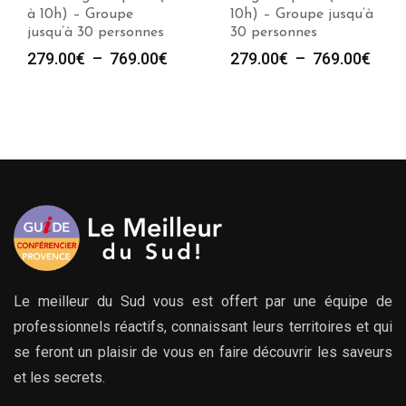
à 10h) – Groupe
10h) – Groupe jusqu’à
jusqu’à 30 personnes
30 personnes
e
Plage
Plag
279.00
€
–
769.00
€
279.00
€
–
769.00
€
de
de
prix :
prix :
00€
279.00€
279.
à
à
00€
769.00€
769.
Le meilleur du Sud vous est offert par une équipe de
professionnels réactifs, connaissant leurs territoires et qui
se feront un plaisir de vous en faire découvrir les saveurs
et les secrets.