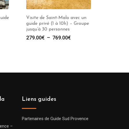
guide
Visite de Saint-Malo avec un
guide privé (1 à 10h) – Groupe
jusqu’à 30 personnes
e
Plage
279.00
€
–
769.00
€
de
prix :
00€
279.00€
à
00€
769.00€
la
Liens guides
Partenaires de Guide Sud Provence
vence –