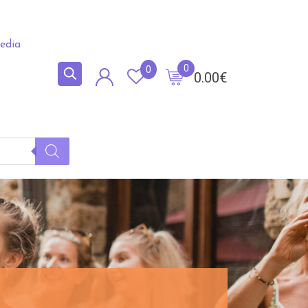
edia
0
0
0.00
€