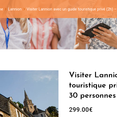
ne
Lannion
Visiter Lannion avec un guide touristique privé (2h)
Visiter Lanni
touristique p
30 personnes
299.00
€