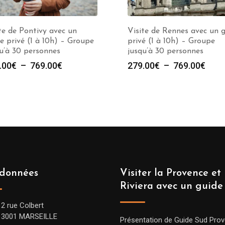
te de Pontivy avec un
Visite de Rennes avec un 
e privé (1 à 10h) – Groupe
privé (1 à 10h) – Groupe
u’à 30 personnes
jusqu’à 30 personnes
Plage
Plag
.00
€
–
769.00
€
279.00
€
–
769.00
€
de
de
prix :
prix :
279.00€
279.
à
à
769.00€
769.
données
Visiter la Provence et 
Riviera avec un guide
12 rue Colbert
13001 MARSEILLE
Présentation de Guide Sud Pro