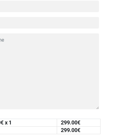
0
€ x 1
299.00
€
299.00
€