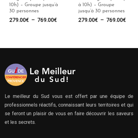
10h) – Groupe jusqu’à
à 10h) – Groupe
30 personnes
jusqu’à 30 personnes
Plage
Plag
279.00
€
–
769.00
€
279.00
€
–
769.00
€
de
de
prix :
prix :
279.00€
279.
à
à
769.00€
769.
Le meilleur du Sud vous est offert par une équipe de
professionnels réactifs, connaissant leurs territoires et qui
se feront un plaisir de vous en faire découvrir les saveurs
et les secrets.