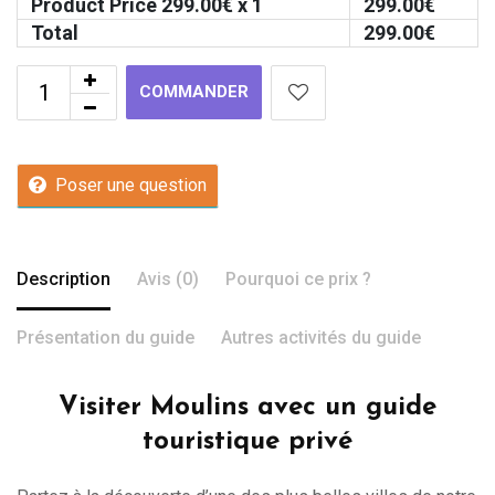
Product Price
299.00
€ x 1
299.00
€
Total
299.00
€
COMMANDER
Poser une question
Description
Avis (0)
Pourquoi ce prix ?
Présentation du guide
Autres activités du guide
Visiter Moulins avec un guide
touristique privé