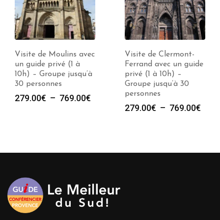
Visite de Moulins avec
Visite de Clermont-
un guide privé (1 à
Ferrand avec un guide
10h) – Groupe jusqu’à
privé (1 à 10h) –
30 personnes
Groupe jusqu’à 30
personnes
Plage
279.00
€
–
769.00
€
Plag
279.00
€
–
769.00
€
de
de
prix :
prix :
279.00€
279.
à
à
769.00€
769.