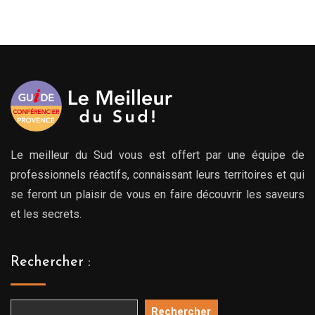
prix :
00€
279.00€
279.
à
à
00€
769.00€
769.
Le meilleur du Sud vous est offert par une équipe de
professionnels réactifs, connaissant leurs territoires et qui
se feront un plaisir de vous en faire découvrir les saveurs
et les secrets.
Rechercher :
Rechercher