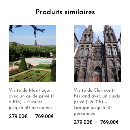
Produits similaires
Visite de Montluçon
Visite de Clermont-
avec un guide privé (1
Ferrand avec un guide
à 10h) – Groupe
privé (1 à 10h) –
jusqu’à 30 personnes
Groupe jusqu’à 30
personnes
e
Plage
279.00
€
–
769.00
€
Plag
279.00
€
–
769.00
€
de
de
prix :