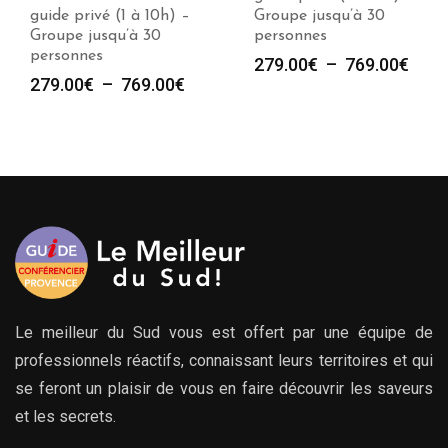
guide privé (1 à 10h) –
Groupe jusqu’à 30
Groupe jusqu’à 30
personnes
personnes
e
Plag
279.00
€
–
769.00
€
Plage
279.00
€
–
769.00
€
de
de
prix :
prix :
00€
279.
279.00€
à
à
00€
769.
769.00€
Le meilleur du Sud vous est offert par une équipe de
professionnels réactifs, connaissant leurs territoires et qui
se feront un plaisir de vous en faire découvrir les saveurs
et les secrets.