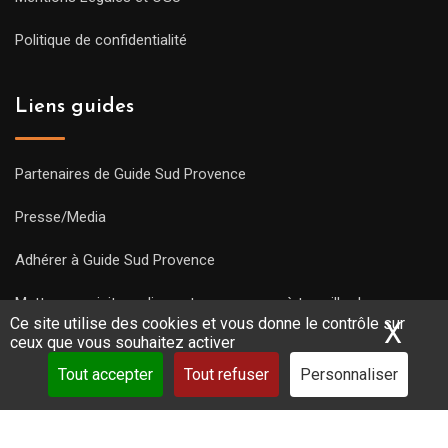
Politique de confidentialité
Liens guides
Partenaires de Guide Sud Provence
Presse/Media
Adhérer à Guide Sud Provence
Mettre une visite en ligne et commencez à travailler !
Ce site utilise des cookies et vous donne le contrôle sur
X
Mas
ceux que vous souhaitez activer
Tout accepter
Tout refuser
Personnaliser