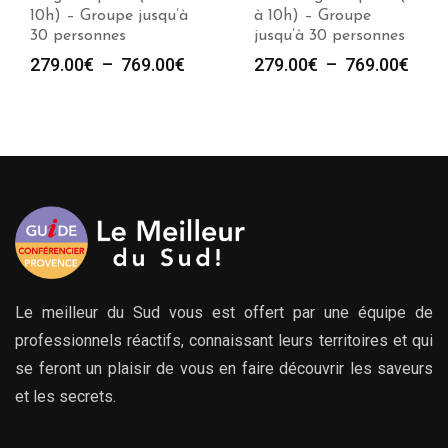
10h) – Groupe jusqu’à
à 10h) – Groupe
30 personnes
jusqu’à 30 personnes
Plage
Plag
279.00
€
–
769.00
€
279.00
€
–
769.00
€
de
de
prix :
prix :
279.00€
279.
à
à
769.00€
769.
Le meilleur du Sud vous est offert par une équipe de
professionnels réactifs, connaissant leurs territoires et qui
se feront un plaisir de vous en faire découvrir les saveurs
et les secrets.