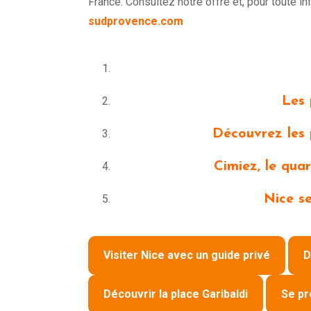
France. Consultez notre offre et, pour toute i
sudprovence.com
Les 
Découvrez les 
Cimiez, le quar
Nice s
Visiter Nice avec un guide privé
D
Découvrir la place Garibaldi
Se pr