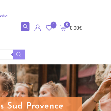
edia
0
0
0.00
€
es Sud Provence