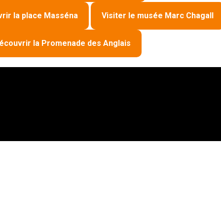
rir la place Masséna
Visiter le musée Marc Chagall
écouvrir la Promenade des Anglais