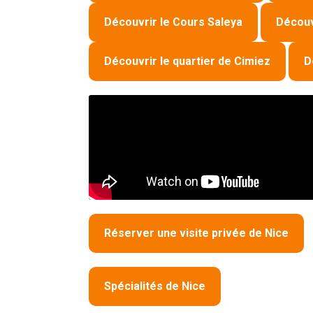
Découvrir le Cours Saleya
Découv
Découvrir le quartier de Cimiez
D
Réserver une visite privée de Nice
Spécialités de Nice