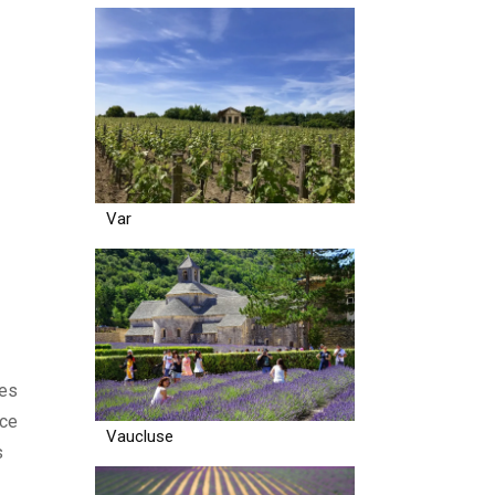
Var
nes
ace
Vaucluse
s