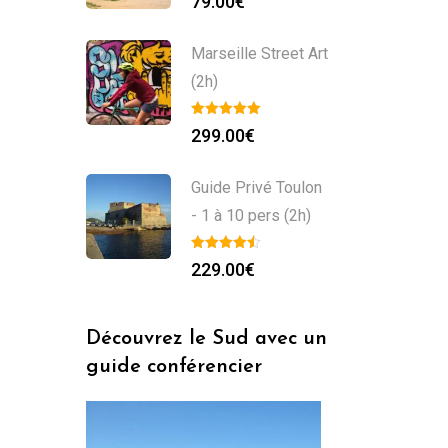
79.00
€
Marseille Street Art
(2h)
299.00
€
Guide Privé Toulon
- 1 à 10 pers (2h)
229.00
€
Découvrez le Sud avec un
guide conférencier