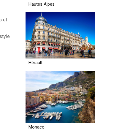
Hautes Alpes
s et
style
Hérault
Monaco