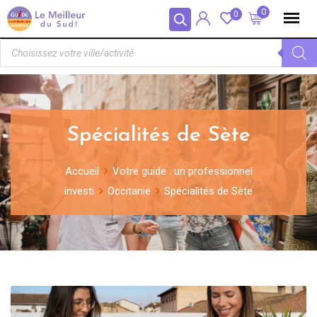
Panneau de gestion des cookies
0
0
Spécialités de Sète
Accueil
Votre guide : un professionnel
investi
Occitanie
Spécialités de Sète